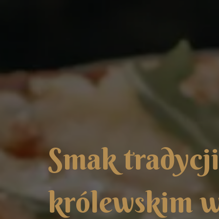
S
m
a
k
t
r
a
d
y
c
j
k
r
ó
l
e
w
s
k
i
m