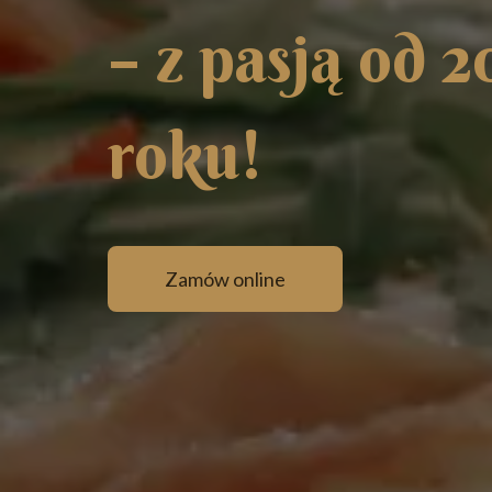
–
z
p
a
s
j
ą
o
d
2
r
o
k
u
!
Zamów online