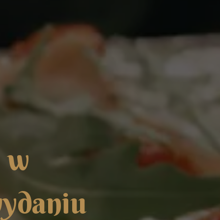
i
w
w
y
d
a
n
i
u