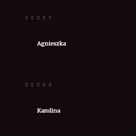
Szybko i smacznie polecam 😉
Agnieszka
❤️
Karolina