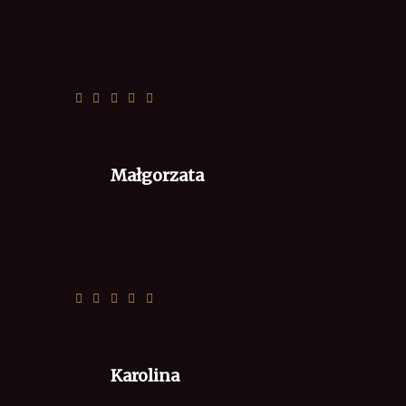
🙂
Małgorzata
Zdecydowanie najlepsza pizza 🍕
Karolina