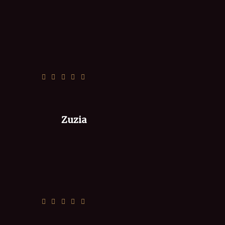
Jak zawsze rewelka. Kochamy 4 seryyy.
Pozdrowienia od najedzonej Piastowskiej
...❤️
Zuzia
Pizza jak zawsze pycha, dowóz przed
czasem - polecam