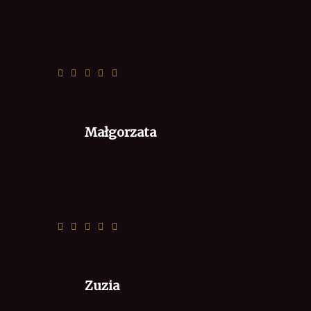
Rozwijajcie się dalej
Małgorzata
Szybko i smacznie =)
Zuzia