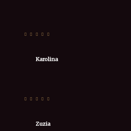
Pyszne jedzonko 😊❤️
Karolina
Jak zawsze super =) Polecamy ❤️
Zuzia