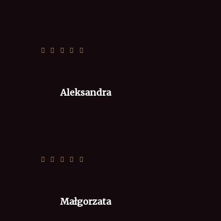
Wszystko ok, jak zawsze pyszna pizza
Aleksandra
🙂
Małgorzata