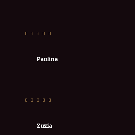
Wszystko super. Dziękuję
Paulina
Smacznie i szybko, jak zawsze =)
Zuzia