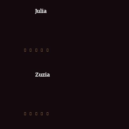
Julia
Super, polecamy
Zuzia
Wszystko jak zawsze smaczne...🙂