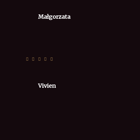
Małgorzata
Nie ma
Vivien
wszystko fajnie, choć po za jednym. W
zamówieniu online pierogi z serem i
szpinakiem, w rzeczywistości trafiły pierogi