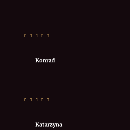
Pyszna pizza i wspaniała obsługa. Polecam
serdecznie
Konrad
Pizza ok
Katarzyna