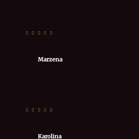
Pizza dobra i tańsza
Zamówienie online sprawnie mimo
wszystko zmiany w zamówieniu
Marzena
Wszystko super, czas zamówienia
dokładnie taki jak wybrałam. Polecam ❤️🍕
Karolina