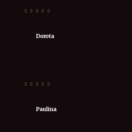
Szybka i miła obsluga
Dorota
Przepyszne pizzę. Bardzo miła obsługa i
świetny kontakt.
Paulina