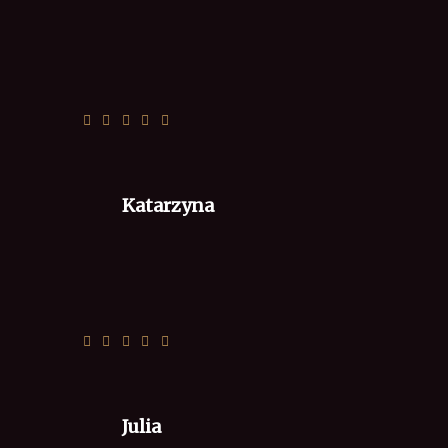
Wszystko smacznie.
Katarzyna
Perfecto, nic dodać, nic ująć ♥️
Julia