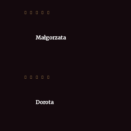
z serem na słodko. ;)
Małgorzata
Szybka dostawa i gorące zamówienie
Dorota