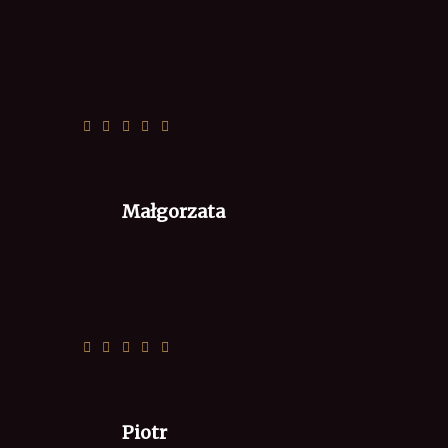
Zamówienie zgodne z czasem i
oczekiwaniem :)
Małgorzata
Wszystko jak się należy i na czas.
Piotr