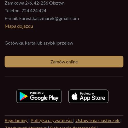
Zamkowa 2/6, 42-256 Olsztyn
Telefon:
724 424 424
E-mail:
karest.kaczmarek@gmail.com
Mapa dojazdu
Gotówka, karta lub szybki przelew
Zamów online
Regulaminy
|
Polityka prywatności
|
Ustawienia ciasteczek
|
Zgody marketingowe
|
Deklaracja dostępności
|